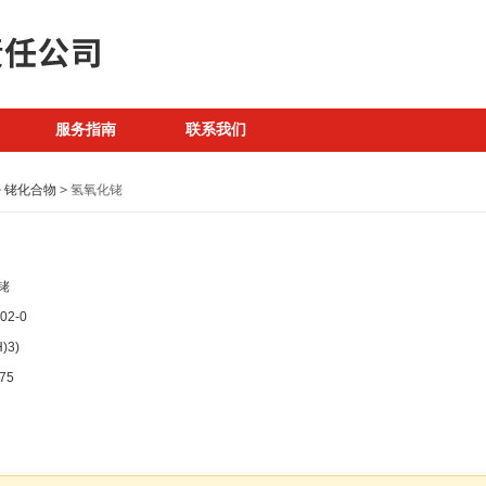
服务指南
联系我们
>
铑化合物
>
氢氧化铑
铑
02-0
)3)
75