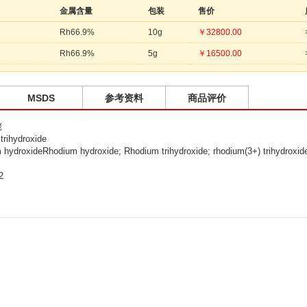
金属含量
包装
售价
Rh66.9%
10g
￥
32800.00
Rh66.9%
5g
￥
16500.00
MSDS
参考资料
商品评价
铑
ihydroxide
roxideRhodium hydroxide; Rhodium trihydroxide; rhodium(3+) trihydroxid
2