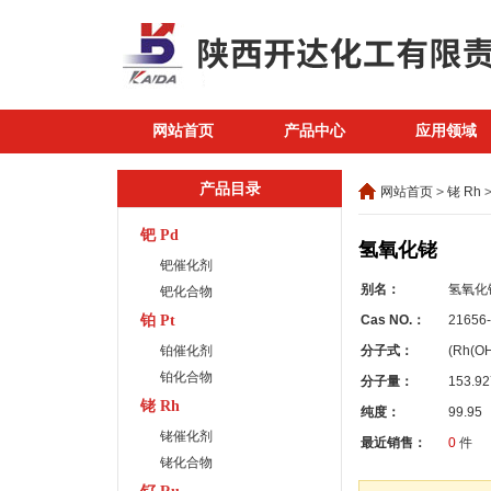
网站首页
产品中心
应用领域
产品目录
网站首页
>
铑 Rh
钯 Pd
氢氧化铑
钯催化剂
别名：
氢氧化
钯化合物
铂 Pt
Cas NO.：
21656-
铂催化剂
分子式：
(Rh(OH
铂化合物
分子量：
153.92
铑 Rh
纯度：
99.95
铑催化剂
最近销售：
0
件
铑化合物