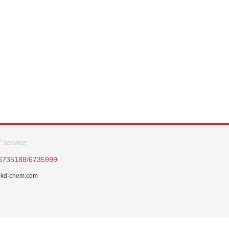
6735188/6735999
kd-chem.com