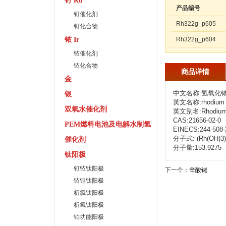
钌 Ru
产品编号
钌催化剂
Rh322g_p605
钌化合物
铱 Ir
Rh322g_p604
铱催化剂
铱化合物
商品详情
金
中文名称:氢氧化
银
英文名称:rhodium tr
双氧水催化剂
英文别名:Rhodium hyd
CAS:21656-02-0
PEM燃料电池及电解水制氢
EINECS:244-508-
分子式: (Rh(OH)3)
催化剂
分子量:153.9275
钛阳极
钌铱钛阳极
下一个：
辛酸铑
铱钽钛阳极
析氯钛阳极
析氧钛阳极
铂功能阳极