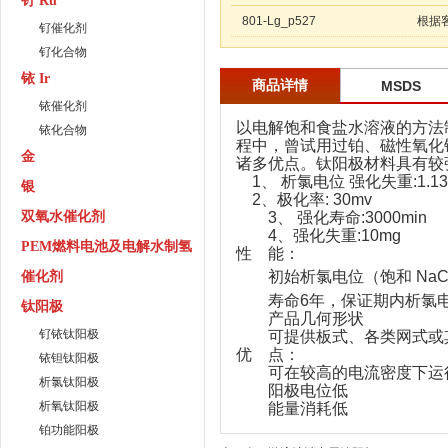
钌 Ru
801-Lg_p527
根据
钌催化剂
钌化合物
铱 Ir
商品详情
MSDS
铱催化剂
以电解饱和食盐水溶液的方法
铱化合物
程中，曾试用过铂、磁性氧化
金
诸多优点。钛阳极材料具有较
1、 析氯电位 强化失重:1.
银
2、极化率: 30mv
双氧水催化剂
3、 强化寿命:3000min
4、强化失重:10mg
PEM燃料电池及电解水制氢
性 能：
初始析氯电位（饱和 NaCl, C
催化剂
寿命6年，保证期内析氯电位（ 
钛阳极
产品几何形状
钌铱钛阳极
可提供板式、各类网式或
优 点：
铱钽钛阳极
可在较高的电流密度下运
析氯钛阳极
阳极电位低
析氧钛阳极
能量消耗低
铂功能阳极