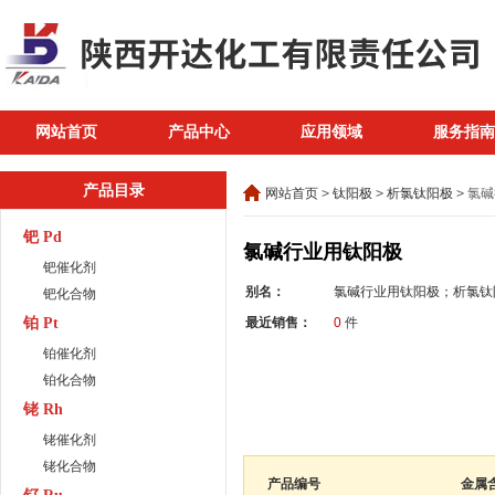
网站首页
产品中心
应用领域
服务指南
产品目录
网站首页
>
钛阳极
>
析氯钛阳极
>
氯碱
钯 Pd
氯碱行业用钛阳极
钯催化剂
别名：
氯碱行业用钛阳极；析氯钛
钯化合物
铂 Pt
最近销售：
0
件
铂催化剂
铂化合物
铑 Rh
铑催化剂
铑化合物
产品编号
金属